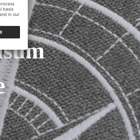
üsum
e